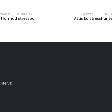
IVEAWAYS
,
STRESSBOLLAR
GIVEAWAYS
,
STRESSBOLL
rtformad stressboll
Attis ko stresshant
stervik