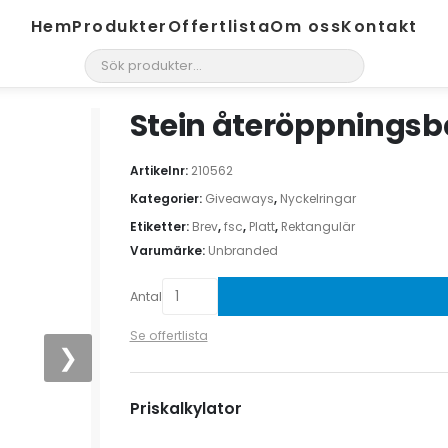
Hem
Produkter
Offertlista
Om oss
Kontakt
search
Stein återöppningsba
Artikelnr:
210562
Kategorier:
Giveaways
,
Nyckelringar
Etiketter:
Brev
,
fsc
,
Platt
,
Rektangulär
Varumärke:
Unbranded
Antal
Se offertlista
❯
Priskalkylator