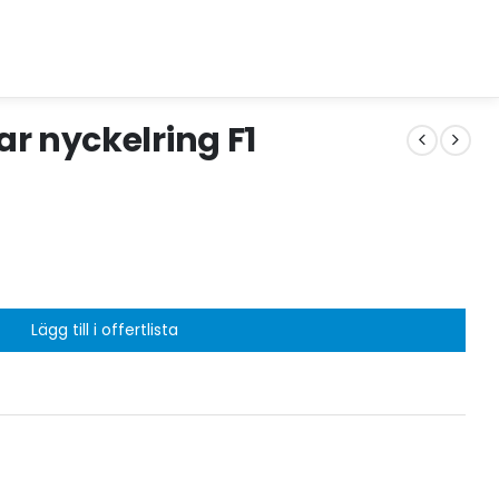
r nyckelring F1
Lägg till i offertlista