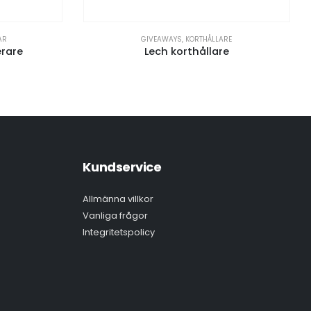
AR
GIVEAWAYS
,
KORTHÅLLARE
erare
Lech korthållare
Kundservice
Allmänna villkor
Vanliga frågor
Integritetspolicy