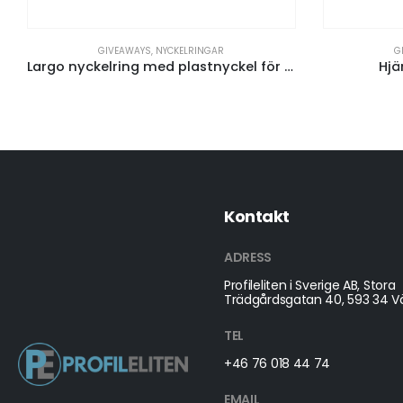
GIVEAWAYS
,
NYCKELRINGAR
G
Largo nyckelring med plastnyckel för element
Hjä
Kontakt
ADRESS
Profileliten i Sverige AB, Stora
Trädgårdsgatan 40, 593 34 Vä
TEL
+46 76 018 44 74
EMAIL