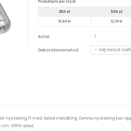
Produktpris per styck:
250 st
500 st
15,44 kr
12,78 kr
Antal
Dekorationsmetod
lär nyckelring F1 med delad metallring. Denna nyckelring kan öp
,0 cm. GPPS-plast.