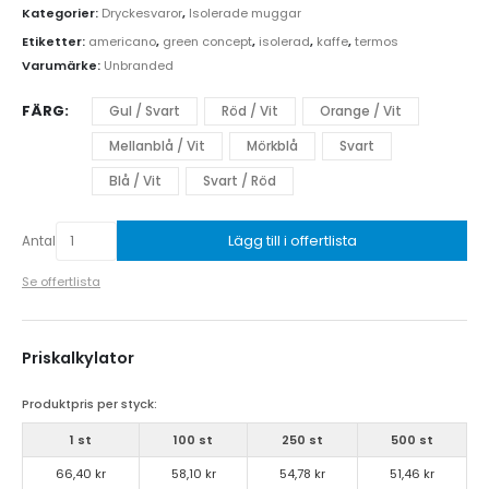
Kategorier:
Dryckesvaror
,
Isolerade muggar
Etiketter:
americano
,
green concept
,
isolerad
,
kaffe
,
termos
Varumärke:
Unbranded
FÄRG
Gul / Svart
Röd / Vit
Orange / Vit
Mellanblå / Vit
Mörkblå
Svart
Blå / Vit
Svart / Röd
Lägg till i offertlista
Antal
Se offertlista
Priskalkylator
Produktpris per styck:
1 st
100 st
250 st
500 st
66,40 kr
58,10 kr
54,78 kr
51,46 kr