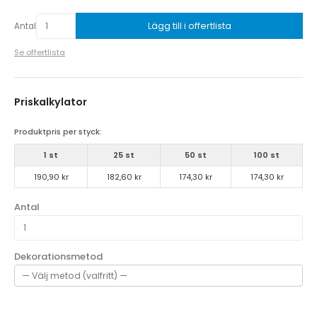
Lägg till i offertlista
Antal
Se offertlista
Priskalkylator
Produktpris per styck:
1 st
25 st
50 st
100 st
190,90 kr
182,60 kr
174,30 kr
174,30 kr
Antal
Dekorationsmetod