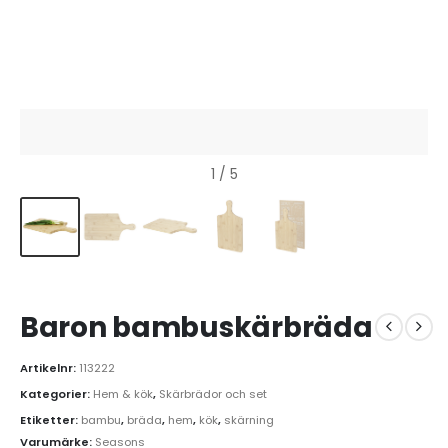
1
/ 5
Baron bambuskärbräda
Artikelnr:
113222
Kategorier:
Hem & kök
,
Skärbrädor och set
Etiketter:
bambu
,
bräda
,
hem
,
kök
,
skärning
Varumärke:
Seasons