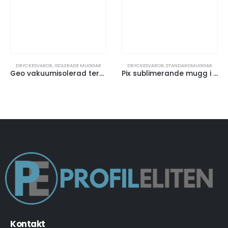
DRYCKESVAROR
,
ISOLERADE MUGGAR
DRYCKESVAROR
,
STANDARDMUGGAR
Geo vakuumisolerad termosmugg
Pix sublimerande mugg i färg
Kontakt