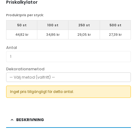
Priskalkylator
Produktpris per styck:
50 st
100 st
250 st
500 st
44,82 kr
34,86 kr
29,05 kr
27,39 kr
Antal
Dekorationsmetod
Inget pris tillgängligt för detta antal.
BESKRIVNING