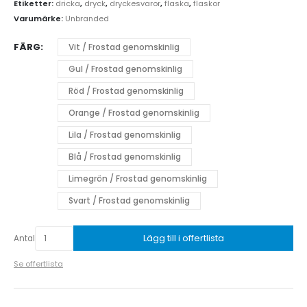
Etiketter:
dricka
,
dryck
,
dryckesvaror
,
flaska
,
flaskor
Varumärke:
Unbranded
FÄRG
Vit / Frostad genomskinlig
Gul / Frostad genomskinlig
Röd / Frostad genomskinlig
Orange / Frostad genomskinlig
Lila / Frostad genomskinlig
Blå / Frostad genomskinlig
Limegrön / Frostad genomskinlig
Svart / Frostad genomskinlig
Lägg till i offertlista
Antal
Se offertlista