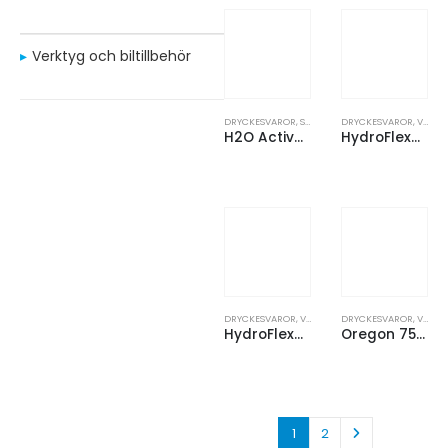
Verktyg och biltillbehör
DRYCKESVAROR
,
SPORTFLASKOR
DRYCKESVAROR
,
VATTENFLASKOR
H2O Active® Treble 750 ml sportflaska med piplock
HydroFlex™ 500 ml klämbar sportflaska
DRYCKESVAROR
,
VATTENFLASKOR
DRYCKESVAROR
,
VATTENFLASKOR
HydroFlex™ 750 ml klämbar sportflaska
Oregon 750 ml vattenflaska av återvunnen RCS-plast med karbinhake
1
2