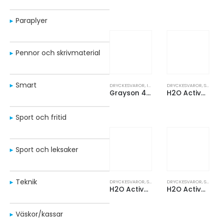
Paraplyer
Pennor och skrivmaterial
Smart
DRYCKESVAROR
,
ISOLERADE MUGGAR
DRYCKESVAROR
,
SPORTFLASKOR
Grayson 480 ml RCS-återvunnen isolerad termos med sugrör
H2O Active® Bop 500 ml shaker-flaska
Sport och fritid
Sport och leksaker
Teknik
DRYCKESVAROR
,
SPORTFLASKOR
DRYCKESVAROR
,
SPORTFLASKOR
H2O Active® Bop 500 ml sportflaska med piplock
H2O Active® Pulse 600 ml sportflaska med piplock
Väskor/kassar