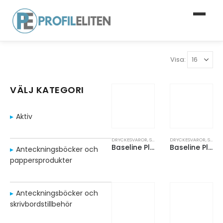
Visa:
VÄLJ KATEGORI
Aktiv
DRYCKESVAROR
,
SPORTFLASKOR
DRYCKESVAROR
,
SPORTFLASKOR
Baseline Plus 500 ml shaker-flaska
Baseline Plus 650 ml shaker-flaska
Anteckningsböcker och
pappersprodukter
Anteckningsböcker och
skrivbordstillbehör