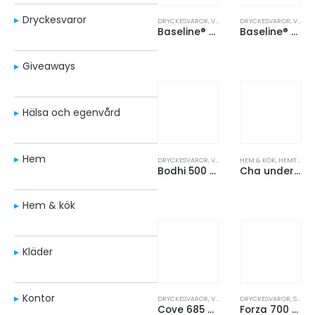
Dryckesvaror
DRYCKESVAROR
,
VATTENFLASKOR
DRYCKESVAROR
,
VATTENFLASKOR
Baseline® Plus 500 ml sportflaska
Baseline® Plus 650 ml sportflaska
Giveaways
Hälsa och egenvård
Hem
DRYCKESVAROR
,
VATTENFLASKOR
HEM & KÖK
,
HEMTILLBEHÖR
Bodhi 500 ml sportflaska
Cha underlägg av bambu
Hem & kök
Kläder
Kontor
DRYCKESVAROR
,
VATTENFLASKOR
DRYCKESVAROR
,
SPORTFLASKOR
Cove 685 ml sportflaska
Forza 700 ml sportflaska med shakerboll