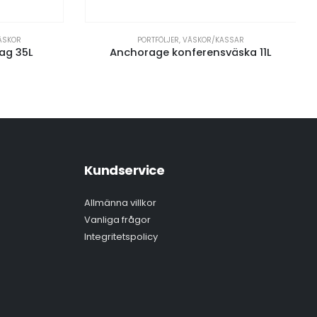
ÄSKOR
PORTFÖLJER
,
VÄSKOR/KASSAR
ag 35L
Anchorage konferensväska 11L
Kundservice
Allmänna villkor
Vanliga frågor
Integritetspolicy