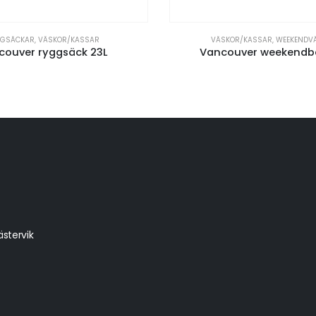
GGSÄCKAR
,
VÄSKOR/KASSAR
VÄSKOR/KASSAR
,
WEEKENDV
couver ryggsäck 23L
Vancouver weekendb
stervik