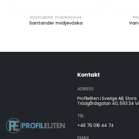
RESETILLBEHÖR
,
VÄSKOR/KASSAR
RY
Santander midjeväska
Van
Kontakt
ADRESS
Profileliten i Sverige AB, Stora
Trädgårdsgatan 40, 593 34 Vä
TEL
+46 76 018 44 74
EMAIL