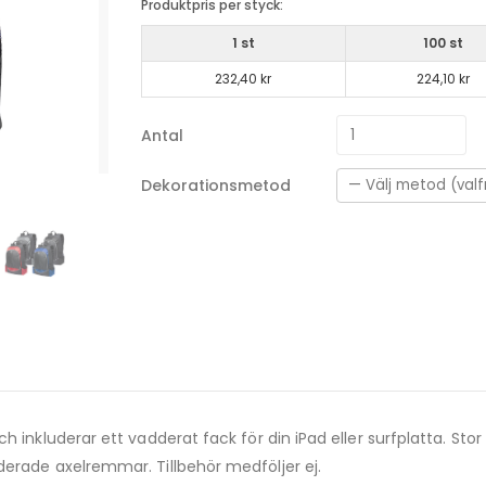
Produktpris per styck:
1 st
100 st
232,40 kr
224,10 kr
Antal
Dekorationsmetod
 inkluderar ett vadderat fack för din iPad eller surfplatta. Stor 
derade axelremmar. Tillbehör medföljer ej.