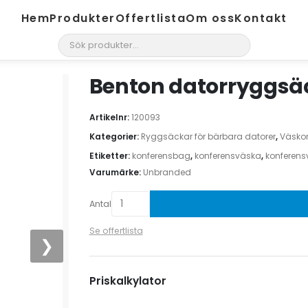
Hem
Produkter
Offertlista
Om oss
Kontakt
search
Benton datorryggsäc
Artikelnr:
120093
Kategorier:
Ryggsäckar för bärbara datorer
,
Väsko
Etiketter:
konferensbag
,
konferensväska
,
konferens
Varumärke:
Unbranded
Antal
Se offertlista
❯
Priskalkylator