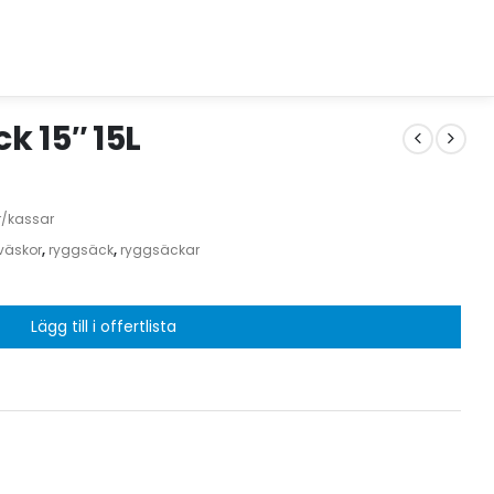
k 15″ 15L
r/kassar
väskor
,
ryggsäck
,
ryggsäckar
Lägg till i offertlista