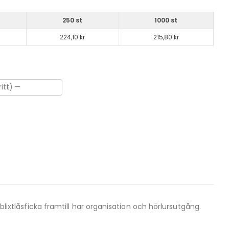
250 st
1000 st
224,10 kr
215,80 kr
blixtlåsficka framtill har organisation och hörlursutgång.