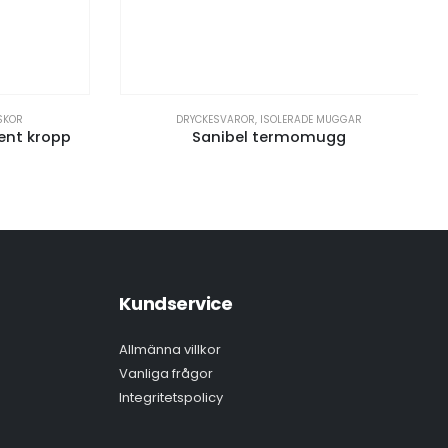
SKOR
DRYCKESVAROR
,
ISOLERADE MUGGAR
ent kropp
Sanibel termomugg
Kundservice
Allmänna villkor
Vanliga frågor
Integritetspolicy