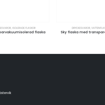
KESVAROR
,
ISOLERADE FLASKOR
DRYCKESVAROR
,
VATTENFLA
parvakuumisolerad flaska
Sky flaska med transpar
stervik