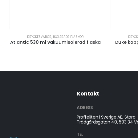
DRYCKESVAROR
,
ISOLERADE FLASKOR
DRYC
Atlantic 530 ml vakuumisolerad flaska
Duke kop
Kontakt
ADRESS
Profileliten i Sverige AB, Stora
Trädgårdsgatan 40, 593 34 Vä
TEL