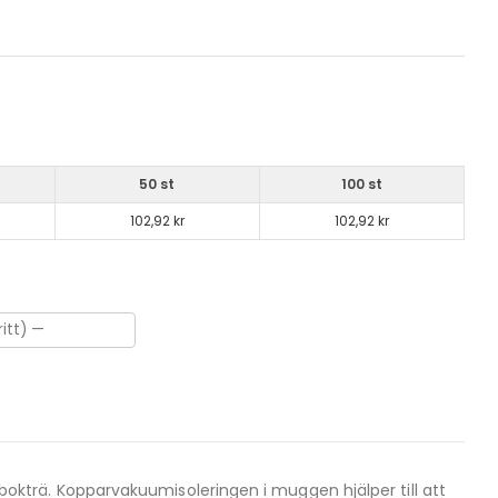
50 st
100 st
102,92 kr
102,92 kr
t bokträ. Kopparvakuumisoleringen i muggen hjälper till att