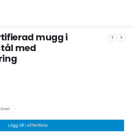
tifierad mugg i
 stål med
ring
Svart
Lägg till i offertlista