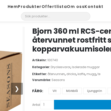
Hem
Produkter
Offertlista
Om oss
Kontakt
search
Bjorn 360 ml RCS-cer
återvunnet rostfritt
kopparvakuumisole
Artikelnr:
100740
Kategorier:
Dryckesvaror
,
Isolerade muggar
Etiketter:
återvunnen
,
dricka
,
kaffe
,
mugg
,
te
Varumärke:
Seasons
❯
FÄRG
Vit
Mörkblå
Ljunggrön
Antal