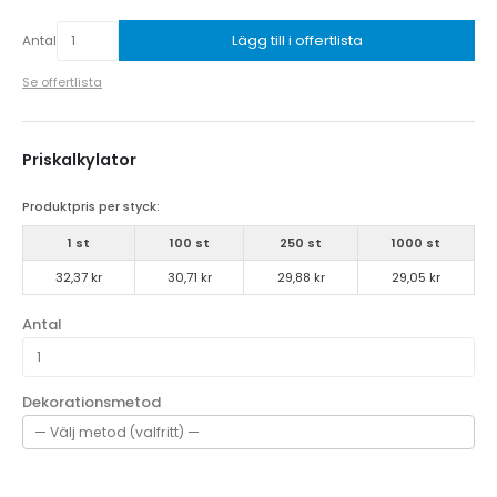
Lägg till i offertlista
Antal
Se offertlista
Priskalkylator
Produktpris per styck:
1 st
100 st
250 st
1000 st
32,37 kr
30,71 kr
29,88 kr
29,05 kr
Antal
Dekorationsmetod