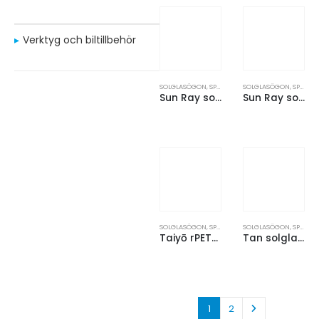
Verktyg och biltillbehör
SOLGLASÖGON
,
SPORT OCH FRITID
SOLGLASÖGON
,
SPORT OCH FRITID
Sun Ray solglasögon i bambu
Sun Ray solglasögon med tvåfärgade toner
SOLGLASÖGON
,
SPORT OCH FRITID
SOLGLASÖGON
,
SPORT OCH FRITID
Taiyō rPET/bambuspeglade polariserade solglasögon i presentförpackning
Tan solglasögon med skalmar av bambu
1
2