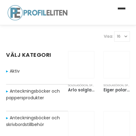
Visa:
VÄLJ KATEGORI
Aktiv
SOLGLASÖGON
,
SPORT OCH FRITID
SOLGLASÖGON
,
SPORT OCH FRITID
Arlo solglasögon av bambu med svart ytbeläggning
Eiger polariserade solglasögon i återvunnet PET-fodral
Anteckningsböcker och
pappersprodukter
Anteckningsböcker och
skrivbordstillbehör