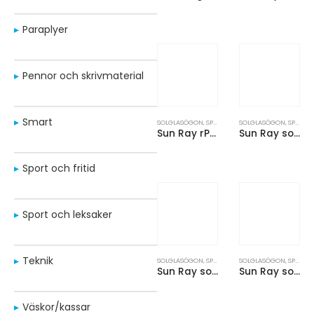
Paraplyer
Pennor och skrivmaterial
Smart
SOLGLASÖGON
,
SPORT OCH FRITID
SOLGLASÖGON
,
SPORT OCH FRITID
Sun Ray rPET solglasögon
Sun Ray solglasögon
Sport och fritid
Sport och leksaker
Teknik
SOLGLASÖGON
,
SPORT OCH FRITID
SOLGLASÖGON
,
SPORT OCH FRITID
Sun Ray solglasögon av återvunnen plast
Sun Ray solglasögon av havsbaserad plast och bambu
Väskor/kassar