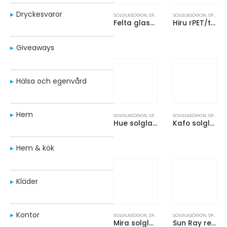
Dryckesvaror
SOLGLASÖGON
,
SPORT OCH FRITID
SOLGLASÖGON
,
SPORT OCH FRITID
Felta glasögonetui av GRS-återvunnen filt
Hiru rPET/träspeglade polariserade solglasögon i presentförpackning
Giveaways
Hälsa och egenvård
Hem
SOLGLASÖGON
,
SPORT OCH FRITID
SOLGLASÖGON
,
SPORT OCH FRITID
Hue solglasögon med skalmar av bambu
Kafo solglasögon
Hem & kök
Kläder
Kontor
SOLGLASÖGON
,
SPORT OCH FRITID
SOLGLASÖGON
,
SPORT OCH FRITID
Mira solglasögon med design i trälook
Sun Ray regnbågssolglasögon