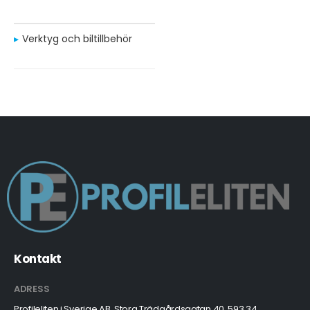
Verktyg och biltillbehör
Kontakt
ADRESS
Profileliten i Sverige AB, Stora Trädgårdsgatan 40, 593 34