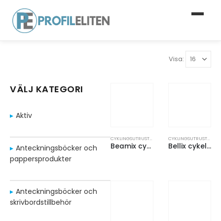
Visa:
VÄLJ KATEGORI
Aktiv
CYKLINGSUTRUSTNING
,
SPORT OCH FRITID
CYKLINGSUTRUSTNING
,
Beamix cykelbelysningsset
Bellix cykelringklocka
Anteckningsböcker och
pappersprodukter
Anteckningsböcker och
skrivbordstillbehör