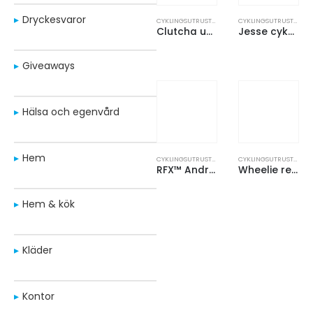
Dryckesvaror
CYKLINGSUTRUSTNING
,
SPORT OCH FRITID
CYKLINGSUTRUSTNING
,
Clutcha universalhållare för telefon
Jesse cykelsadelöverdrag av återvunnen PET
Giveaways
Hälsa och egenvård
Hem
CYKLINGSUTRUSTNING
,
SPORT OCH FRITID
CYKLINGSUTRUSTNING
,
RFX™ André reflekterande och vattentätt hjälmskydd
Wheelie reparationsset för cykel
Hem & kök
Kläder
Kontor