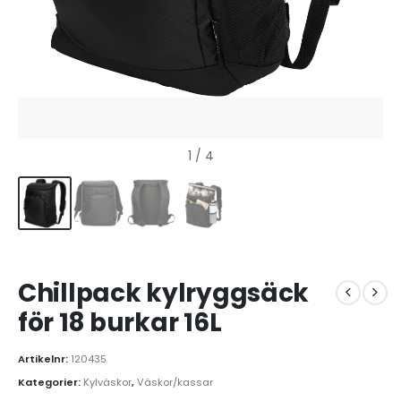
1
/ 4
Chillpack kylryggsäck
för 18 burkar 16L
Artikelnr:
120435
Kategorier:
Kylväskor
,
Väskor/kassar