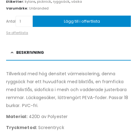
Etiketter:
kylare
,
picknick
,
ryggsäck
,
väska
Varumärke:
Unbranded
Lägg till i offertlista
Antal
Se offertlista
BESKRIVNING
Tillverkad med hög densitet värmeisolering, denna
ryggsäck har ett huvudfack med blixtlås, en framficka
med blixtlås, sidoficka i mesh och vadderade justerbara
remmar. Läckagesäker, lättrengört PEVA-foder. Passar 18
burkar. PVC-fri.
Material:
420D av Polyester
Tryckmetod:
Screentryck