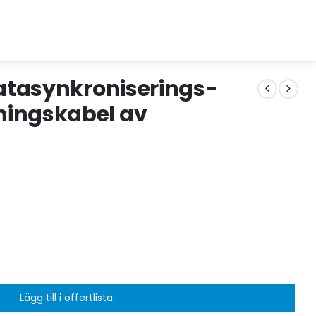
datasynkroniserings-
ningskabel av
Lägg till i offertlista