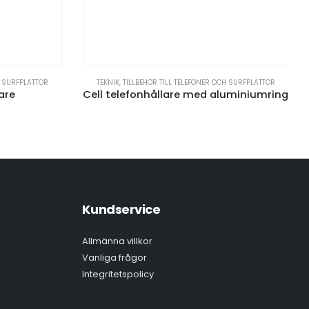
H SURFPLATTOR
TEKNIK
,
TILLBEHÖR TILL TELEFONER OCH SURFPLATTOR
are
Cell telefonhållare med aluminiumring
Kundservice
Allmänna villkor
Vanliga frågor
Integritetspolicy