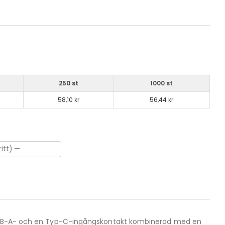
250 st
1000 st
58,10 kr
56,44 kr
en USB-A- och en Typ-C-ingångskontakt kombinerad med en