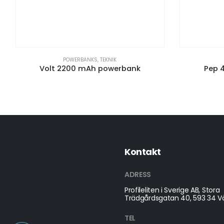
POWERBANKS
,
TEKNIK
Volt 2200 mAh powerbank
Pep 
Kontakt
ADRESS
Profileliten i Sverige AB, Stora
Trädgårdsgatan 40, 593 34 Vä
TEL