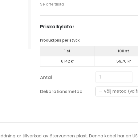
Se offertlista
Priskalkylator
Produktpris per styck:
1 st
100 st
61,42 kr
59,76 kr
Antal
Dekorationsmetod
bladdning är tillverkad av återvunnen plast. Denna kabel har 