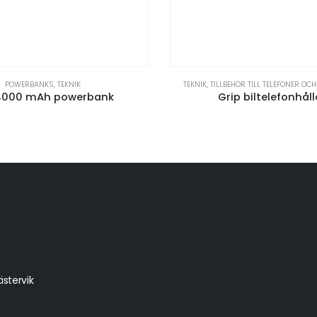
POWERBANKS
,
TEKNIK
TEKNIK
,
TILLBEHÖR TILL TELEFONER OC
4000 mAh powerbank
Grip biltelefonhåll
stervik