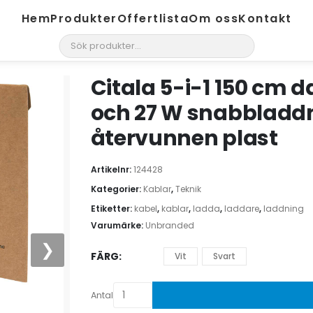
Hem
Produkter
Offertlista
Om oss
Kontakt
search
Citala 5-i-1 150 cm 
och 27 W snabbladd
återvunnen plast
Artikelnr:
124428
Kategorier:
Kablar
,
Teknik
Etiketter:
kabel
,
kablar
,
ladda
,
laddare
,
laddning
Varumärke:
Unbranded
❯
FÄRG
Vit
Svart
Antal