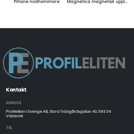
Pitlane nödhammare
Magnetica magnetisk upplockare med belysning
Kontakt
ADRESS
Profileliten i Sverige AB, Stora Trädgårdsgatan 40, 593 34
Västervik
TEL