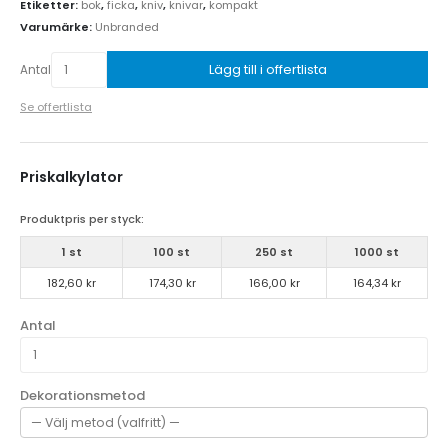
Etiketter:
bok
,
ficka
,
kniv
,
knivar
,
kompakt
Varumärke:
Unbranded
Lägg till i offertlista
Antal
Se offertlista
Priskalkylator
Produktpris per styck:
1 st
100 st
250 st
1000 st
182,60 kr
174,30 kr
166,00 kr
164,34 kr
Antal
Dekorationsmetod