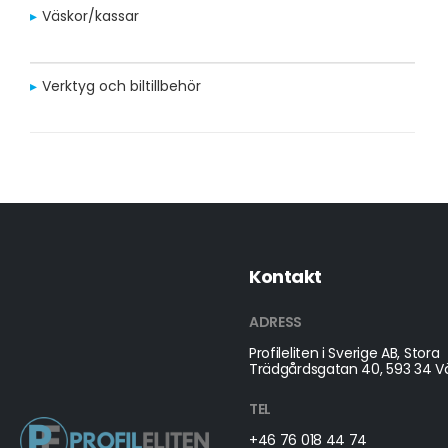
Väskor/kassar
Verktyg och biltillbehör
Kontakt
ADRESS
Profileliten i Sverige AB, Stora
Trädgårdsgatan 40, 593 34 Vä
TEL
+46 76 018 44 74