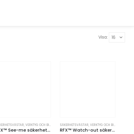
Visa:
KERHETSVÄSTAR
,
VERKTYG OCH BILTILLBEHÖR
SÄKERHETSVÄSTAR
,
VERKTYG OCH BILTILLBEHÖR
RFX™ See-me säkerhetsväst för professionellt bruk
RFX™ Watch-out säkerhetsväst i påse för professionellt bruk