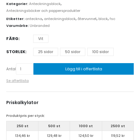
Kategorier:
Anteckningsblock
,
Anteckningsböcker och pappersprodukter
Etiketter:
anteckna
,
anteckningsblock
,
återvunnet
,
block
,
fsc
Varumärke:
Unbranded
FÄRG
Vit
STORLEK
25 sidor
50 sidor
100 sidor
Lägg till i offertlista
Antal
Se offertlista
Priskalkylator
Produktpris per styck:
250 st
500 st
1000 st
2500 st
134,46 kr
129,48 kr
124,50 kr
119,52 kr