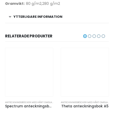
Gramvikt:
80 g/m2,280 g/m2
YTTERLIGARE INFORMATION
RELATERADE PRODUKTER
ANTECKNINGSBÖCKER OCH PAPPERSPRODUKTER
ANTECKNINGSBÖCKER MED HÅRT OMSLAG
,
ANTECKNINGSBÖCKER OCH PAPPERSPRODUKTER
ANTECKNINGSBÖCKER MED HÅRT OMSLAG
,
AN
Spectrum anteckningsbok A5 med tomma sidor
Theta anteckningsbok A5