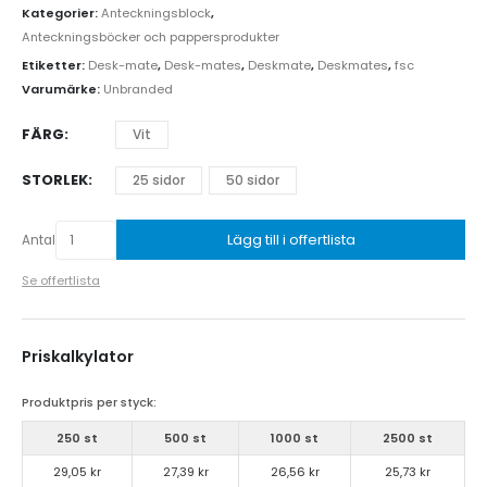
Kategorier:
Anteckningsblock
,
Anteckningsböcker och pappersprodukter
Etiketter:
Desk-mate
,
Desk-mates
,
Deskmate
,
Deskmates
,
fsc
Varumärke:
Unbranded
FÄRG
Vit
STORLEK
25 sidor
50 sidor
Lägg till i offertlista
Antal
Se offertlista
Priskalkylator
Produktpris per styck:
250 st
500 st
1000 st
2500 st
29,05 kr
27,39 kr
26,56 kr
25,73 kr