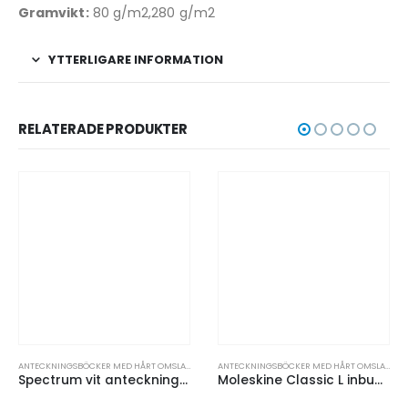
Gramvikt:
80 g/m2,280 g/m2
YTTERLIGARE INFORMATION
RELATERADE PRODUKTER
TECKNINGSBÖCKER OCH PAPPERSPRODUKTER
ANTECKNINGSBÖCKER MED HÅRT OMSLAG
,
ANTECKNINGSBÖCKER OCH PAPPERSPRODUKTER
ANTECKNINGSBÖCKER MED HÅRT OMSLAG
,
ANTE
Spectrum vit anteckningsbok A5 med färgad kontrast
Moleskine Classic L inbunden anteckningsbok – linjerad