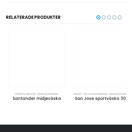
RELATERADE PRODUKTER
RESETILLBEHÖR
,
VÄSKOR/KASSAR
SPORT- OCH GYMVÄSKOR
,
VÄSKOR/KASSAR
Santander midjeväska
San Jose sportväska 30L