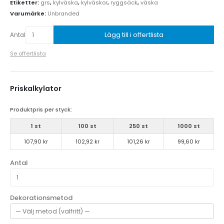
Etiketter:
grs
,
kylväska
,
kylväskor
,
ryggsäck
,
väska
Varumärke:
Unbranded
Lägg till i offertlista
Antal
Se offertlista
Priskalkylator
Produktpris per styck:
1 st
100 st
250 st
1000 st
107,90 kr
102,92 kr
101,26 kr
99,60 kr
Antal
Dekorationsmetod