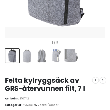
1
/ 5
Felta kylryggsäck av
GRS-återvunnen filt, 7 l
Artikelnr:
210742
Kategorier:
Kylväskor
,
Väskor/kassar