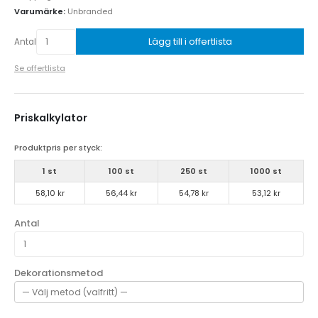
Varumärke:
Unbranded
Lägg till i offertlista
Antal
Se offertlista
Priskalkylator
Produktpris per styck:
1 st
100 st
250 st
1000 st
58,10 kr
56,44 kr
54,78 kr
53,12 kr
Antal
Dekorationsmetod