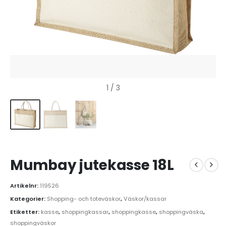
1
/ 3
Mumbay jutekasse 18L
Artikelnr:
119526
Kategorier:
Shopping- och toteväskor
,
Väskor/kassar
Etiketter:
kasse
,
shoppingkassar
,
shoppingkasse
,
shoppingväska
,
shoppingväskor