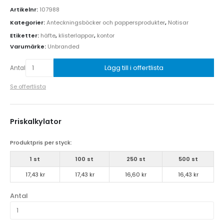
Artikelnr:
107988
Kategorier:
Anteckningsböcker och pappersprodukter
,
Notisar
Etiketter:
häfte
,
klisterlappar
,
kontor
Varumärke:
Unbranded
Lägg till i offertlista
Antal
Se offertlista
Priskalkylator
Produktpris per styck:
1 st
100 st
250 st
500 st
17,43 kr
17,43 kr
16,60 kr
16,43 kr
Antal