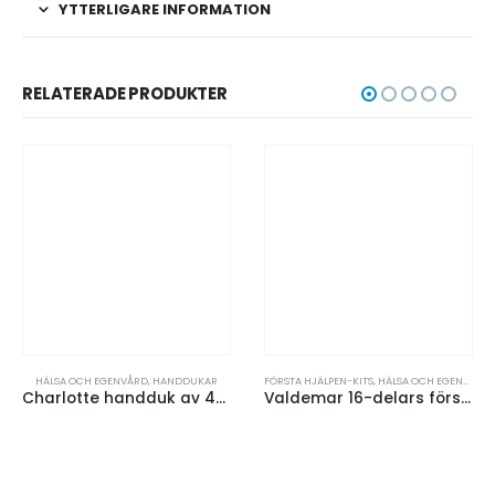
YTTERLIGARE INFORMATION
RELATERADE PRODUKTER
HÄLSA OCH EGENVÅRD
,
HANDDUKAR
FÖRSTA HJÄLPEN-KITS
,
HÄLSA OCH EGENVÅRD
Charlotte handduk av 450 g/m² bomull, 50 x 100 cm
Valdemar 16-delars första hjälpen-set i påse med nyckelring