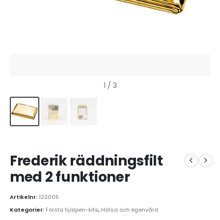
1
/ 3
Frederik räddningsfilt
med 2 funktioner
Artikelnr:
122005
Kategorier:
Första hjälpen-kits
,
Hälsa och egenvård