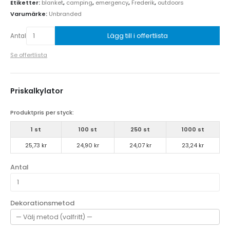
Etiketter:
blanket
,
camping
,
emergency
,
Frederik
,
outdoors
Varumärke:
Unbranded
Lägg till i offertlista
Antal
Se offertlista
Priskalkylator
Produktpris per styck:
1 st
100 st
250 st
1000 st
25,73 kr
24,90 kr
24,07 kr
23,24 kr
Antal
Dekorationsmetod