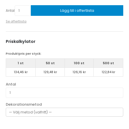
Lägg till i offertlista
Antal
Se offertlista
Priskalkylator
Produktpris per styck:
1 st
50 st
100 st
500 st
134,46 kr
129,48 kr
126,16 kr
122,84 kr
Antal
Dekorationsmetod