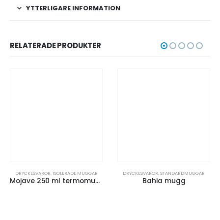
YTTERLIGARE INFORMATION
RELATERADE PRODUKTER
ESVAROR
,
ISOLERADE MUGGAR
DRYCKESVAROR
,
STANDARDMUGGAR
DRYCKESV
Mojave 250 ml termomugg
Bahia mugg