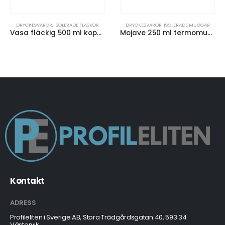
DRYCKESVAROR
,
ISOLERADE FLASKOR
DRYCKESVAROR
,
ISOLERADE MUGGAR
Vasa fläckig 500 ml kopparvakuumisolerad flaska
Mojave 250 ml termomugg
Kontakt
ADRESS
Profileliten i Sverige AB, Stora Trädgårdsgatan 40, 593 34
Västervik