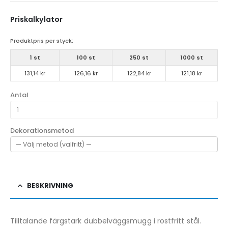
Priskalkylator
Produktpris per styck:
1 st
100 st
250 st
1000 st
131,14 kr
126,16 kr
122,84 kr
121,18 kr
Antal
Dekorationsmetod
BESKRIVNING
Tilltalande färgstark dubbelväggsmugg i rostfritt stål.