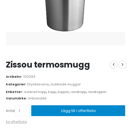
Zissou termosmugg
Artikelnr:
100393
Kategorier:
Dryckesvaror
,
Isolerade muggar
Etiketter:
isolerad kopp
,
kopp
,
koppar
,
resekopp
,
resekoppar
Varumärke:
Unbranded
Lägg till i offertlista
Antal
Se offertlista