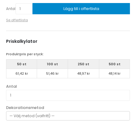
Lägg till i offertlista
Antal
Se offertlista
Priskalkylator
Produktpris per styck:
50 st
100 st
250 st
500 st
61,42 kr
51,46 kr
48,97 kr
48,14 kr
Antal
Dekorationsmetod