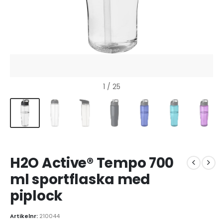
1
/ 25
H2O Active® Tempo 700
ml sportflaska med
piplock
Artikelnr:
210044