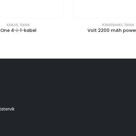
KABLAR
,
TEKNIK
POWERBANKS
,
TEKNIK
One 4-i-1-kabel
Volt 2200 mAh powe
stervik