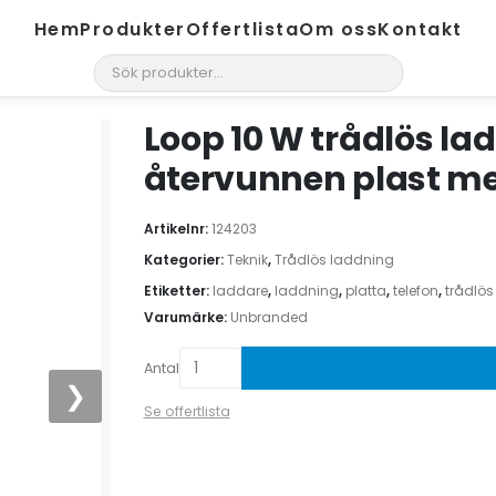
Hem
Produkter
Offertlista
Om oss
Kontakt
search
Loop 10 W trådlös la
återvunnen plast me
Artikelnr:
124203
Kategorier:
Teknik
,
Trådlös laddning
Etiketter:
laddare
,
laddning
,
platta
,
telefon
,
trådlös
Varumärke:
Unbranded
Antal
❯
Se offertlista