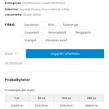
Kategorier:
Dryckesvaror
,
Isolerade flaskor
Etiketter:
drycker
,
flaska
,
hav
,
isolerad
,
vatten
Varumärke:
Ocean Bottle
FÄRG
Sandsten
Röd
Solorange
Oceanblå
Himmelsblå
Skogsgrön
Stengrå
Obsidian svart
Lägg till i offertlista
Antal
Se offertlista
Priskalkylator
Produktpris per styck:
1 st
50 st
100 st
250 st
514,60 kr
506,30 kr
506,30 kr
498,00 kr