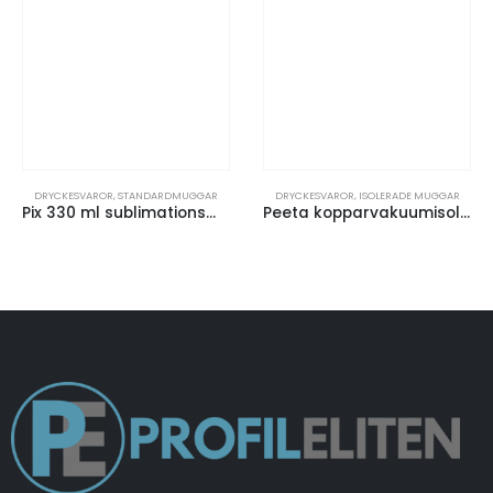
DRYCKESVAROR
,
STANDARDMUGGAR
DRYCKESVAROR
,
ISOLERADE MUGGAR
Pix 330 ml sublimationsmugg i keramik
Peeta kopparvakuumisolerad mugg