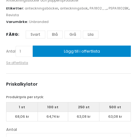
Anteckningsböcker och pappersprodukter
Etiketter:
anteckningsböcker
,
anteckningsbok
,
PA1802__
,
PSPA1802BK
,
Revista
Varumärke:
Unbranded
FÄRG
Svart
Blå
Grå
Lila
Lägg till i offertlista
Antal
Se offertlista
Priskalkylator
Produktpris per styck:
1 st
100 st
250 st
500 st
68,06 kr
64,74 kr
63,08 kr
63,08 kr
Antal