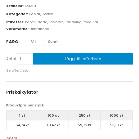
Artikelnr:
124361
Kategorier:
Kablar
,
Teknik
Etiketter:
kabel
,
ladda
,
laddare
,
laddning
,
modulär
Varumärke:
Unbranded
FÄRG
Vit
Svart
Lägg till i offertlista
Antal
Se offertlista
Priskalkylator
Produktpris per styck:
1 st
100 st
250 st
1000 st
64,74 kr
61,42 kr
59,76 kr
58,10 kr
Antal