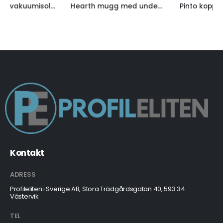
Hearth mugg med underlägg i trä
Pinto kopparvakuumisolerad termosflaska
Kontakt
ADRESS
Profileliten i Sverige AB, Stora Trädgårdsgatan 40, 593 34
Västervik
TEL