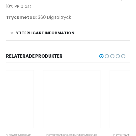
10% PP plast
Tryckmetod:
360 Digitaltryck
YTTERLIGARE INFORMATION
RELATERADE PRODUKTER
DRYCKESVAROR
,
STANDARDMUGGAR
DRYCKESVAROR
,
ISOLERADE FLASKOR