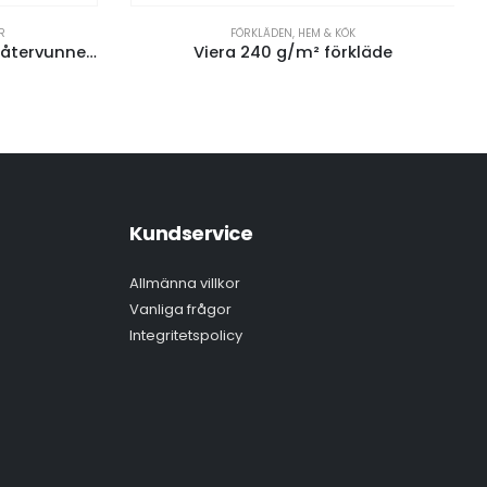
R
FÖRKLÄDEN
,
HEM & KÖK
Terran 15 cm linjal av 100 % återvunnen plast
Viera 240 g/m² förkläde
Kundservice
Allmänna villkor
Vanliga frågor
Integritetspolicy