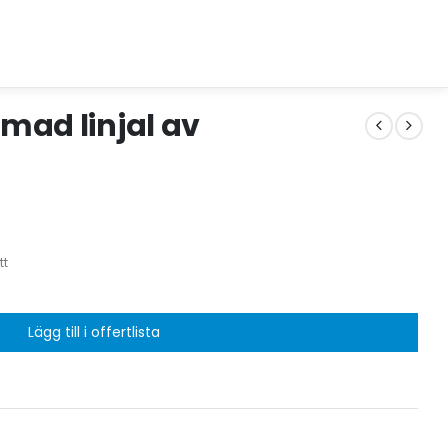
rmad linjal av
t
Lägg till i offertlista