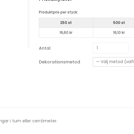
Produktpris per styck:
250 st
500 st
16,60 kr
16,10 kr
Antal
Dekorationsmetod
ngar i tum eller centimeter.