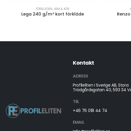
FÖRKLÄDEN
,
HEM & KÖK
Lega 240 g/m² kort förkläde
Renzo 
Kontakt
ADRESS
Profileliten i Sverige AB, Stora
Trädgårdsgatan 40, 593 34 Vä
TEL
+46 76 018 44 74
EMAIL