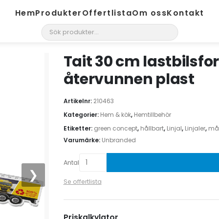
Hem
Produkter
Offertlista
Om oss
Kontakt
search
Tait 30 cm lastbilsfo
återvunnen plast
Artikelnr:
210463
Kategorier:
Hem & kök
,
Hemtillbehör
Etiketter:
green concept
,
hållbart
,
Linjal
,
Linjaler
,
måt
Varumärke:
Unbranded
Antal
❯
Se offertlista
Priskalkylator