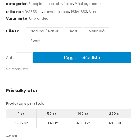
Kategorier:
Shopping- och toteväskor
,
Väskor/kassar
Etiketter:
BA1653__
,
kanvas
,
kasse
,
PSBA1653
,
Varai
Varumärke:
Unbranded
FÄRG
Natural / Natur
Röd
Marinblå
Svart
Lägg till i offertlista
Antal
Se offertlista
Priskalkylator
Produktpris per styck:
1 st
50 st
100 st
250 st
53,12 kr
51,46 kr
49,80 kr
48,97 kr
Antal