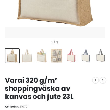
1
/ 7
Varai 320 g/m²
shoppingväska av
kanvas och jute 23L
Artikelnr:
210701