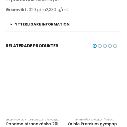
Gramvikt:
320 g/m2,330 g/m2
YTTERLIGARE INFORMATION
RELATERADE PRODUKTER
SAR
GYMPAPÅSAR
,
VÄSKOR/KASSAR
RYGGSÄCKAR FÖR BÄRBARA DATORER
,
VÄSKOR/KASSAR
0L
Oriole Premium gympapåse 5L
Case Logic Reso