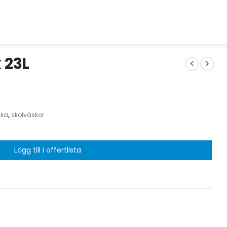
 23L
ska
,
skolväskor
Lägg till i offertlista