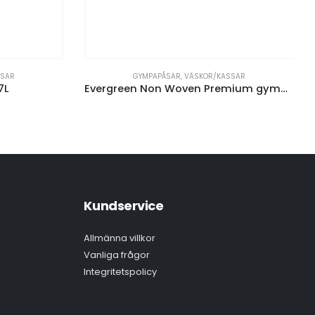
SSAR
GYMPAPÅSAR
,
VÄSKOR/KASSAR
7L
Evergreen Non Woven Premium gympapåse 5L
Kundservice
Allmänna villkor
Vanliga frågor
Integritetspolicy