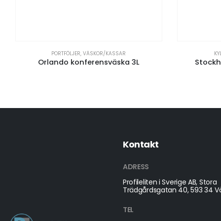
PORTFÖLJER
,
VÄSKOR/KASSAR
KY
Orlando konferensväska 3L
Stockh
Kontakt
ADRESS
Profileliten i Sverige AB, Stora
Trädgårdsgatan 40, 593 34 Vä
TEL