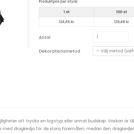
Produktpris per styck:
1 st
100 st
134,46 kr
129,48 kr
Antal
Dekorationsmetod
eter att trycka en logotyp eller annat budskap. Väskan är till
fack med dragkedja för de stora föremålen, medan den dragkedj