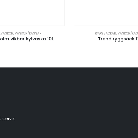
LVÄSKOR
,
VÄSKOR/KASSAR
RYGGSÄCKAR
,
VÄSKOR/KA
olm vikbar kylväska 10L
Trend ryggsäck 1
stervik