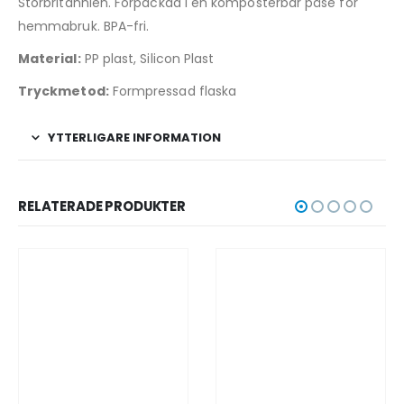
Storbritannien. Förpackad i en komposterbar påse för
hemmabruk. BPA-fri.
Material:
PP plast, Silicon Plast
Tryckmetod:
Formpressad flaska
YTTERLIGARE INFORMATION
RELATERADE PRODUKTER