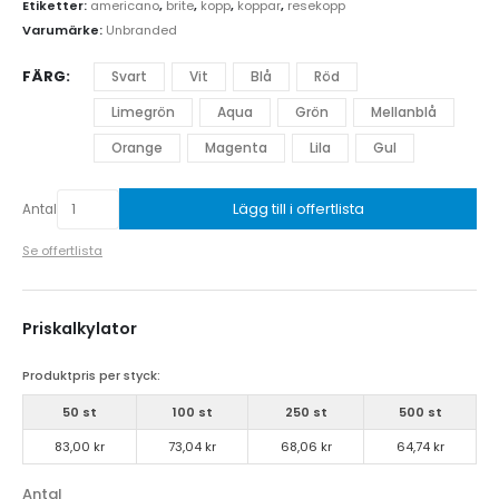
Etiketter:
americano
,
brite
,
kopp
,
koppar
,
resekopp
Varumärke:
Unbranded
FÄRG
Svart
Vit
Blå
Röd
Limegrön
Aqua
Grön
Mellanblå
Orange
Magenta
Lila
Gul
Lägg till i offertlista
Antal
Se offertlista
Priskalkylator
Produktpris per styck:
50 st
100 st
250 st
500 st
83,00 kr
73,04 kr
68,06 kr
64,74 kr
Antal