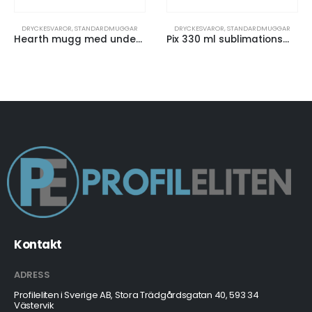
DRYCKESVAROR
,
STANDARDMUGGAR
DRYCKESVAROR
,
STANDARDMUGGAR
Hearth mugg med underlägg i trä
Pix 330 ml sublimationsmugg i keramik
Kontakt
ADRESS
Profileliten i Sverige AB, Stora Trädgårdsgatan 40, 593 34
Västervik