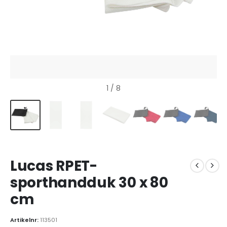
1
/ 8
Lucas RPET-
sporthandduk 30 x 80
cm
Artikelnr:
113501