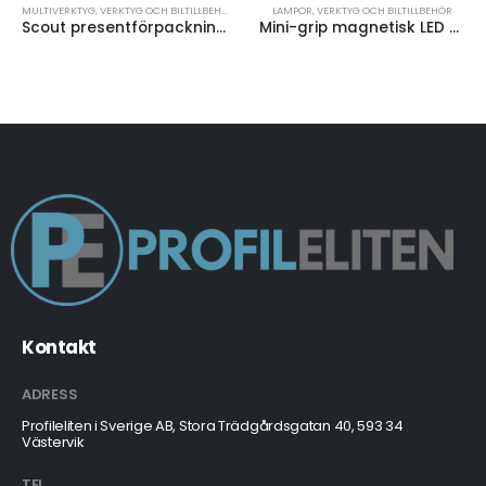
MULTIVERKTYG
,
VERKTYG OCH BILTILLBEHÖR
LAMPOR
,
VERKTYG OCH BILTILLBEHÖR
Scout presentförpackning med multikniv och LED-ficklampa
Mini-grip magnetisk LED ficklampa
Kontakt
ADRESS
Profileliten i Sverige AB, Stora Trädgårdsgatan 40, 593 34
Västervik
TEL