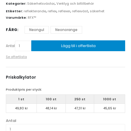
Kategorier:
Säkerhetsvästar
,
Verktyg och biltillbehör
Etiketter:
reflekterande
,
reflex
,
reflexer
,
reflexväst
,
säkerhet
Varumärke:
RFX™
FÄRG
Neongul
Neonorange
Lägg till i offertlista
Antal
Se offertlista
Priskalkylator
Produktpris per styck:
1 st
100 st
250 st
1000 st
49,80 kr
48,14 kr
47,31 kr
45,65 kr
Antal