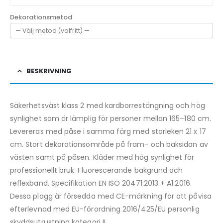
Dekorationsmetod
BESKRIVNING
Säkerhetsväst klass 2 med kardborrestängning och hög
synlighet som är lämplig för personer mellan 165–180 cm.
Levereras med påse i samma färg med storleken 21 x 17
cm. Stort dekorationsområde på fram- och baksidan av
västen samt på påsen. Kläder med hög synlighet för
professionellt bruk. Fluorescerande bakgrund och
reflexband. Specifikation EN ISO 20471:2013 + A1:2016.
Dessa plagg är försedda med CE-märkning för att påvisa
efterlevnad med EU-förordning 2016/425/EU personlig
skyddsutrustning kategori II.