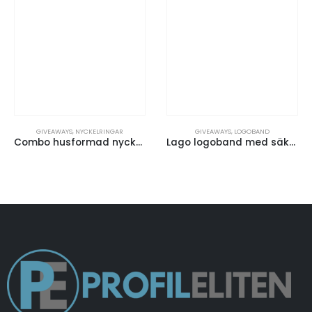
GIVEAWAYS
,
NYCKELRINGAR
GIVEAWAYS
,
LOGOBAND
Combo husformad nyckelring
Lago logoband med säkerhetsspänne