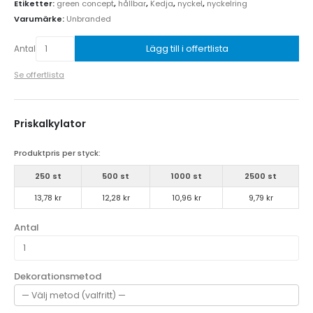
Etiketter:
green concept
,
hållbar
,
Kedja
,
nyckel
,
nyckelring
Varumärke:
Unbranded
Lägg till i offertlista
Antal
Se offertlista
Priskalkylator
Produktpris per styck:
250 st
500 st
1000 st
2500 st
13,78 kr
12,28 kr
10,96 kr
9,79 kr
Antal
Dekorationsmetod