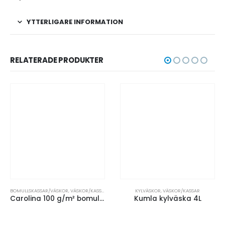
YTTERLIGARE INFORMATION
RELATERADE PRODUKTER
BOMULLSKASSAR/VÄSKOR
,
VÄSKOR/KASSAR
KYLVÄSKOR
,
VÄSKOR/KASSAR
Carolina 100 g/m² bomullskasse 7L
Kumla kylväska 4L