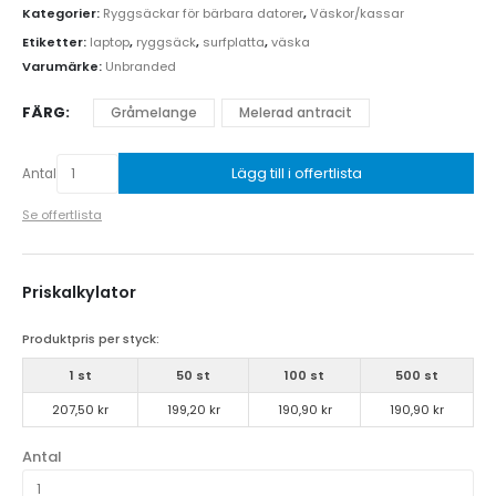
Kategorier:
Ryggsäckar för bärbara datorer
,
Väskor/kassar
Etiketter:
laptop
,
ryggsäck
,
surfplatta
,
väska
Varumärke:
Unbranded
FÄRG
Gråmelange
Melerad antracit
Lägg till i offertlista
Antal
Se offertlista
Priskalkylator
Produktpris per styck:
1 st
50 st
100 st
500 st
207,50 kr
199,20 kr
190,90 kr
190,90 kr
Antal