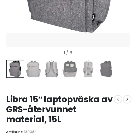
1
/ 6
Libra 15″ laptopväska av
GRS-återvunnet
material, 15L
Artikelnr:
130084