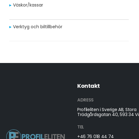
Väskor/kassar
Verktyg och biltillbehör
Kontakt
ADRESS
Profileliten i Sverige AB, Stora
Trädgårdsgatan 40, 593 34 Vä
TEL
+46 76 018 44 74