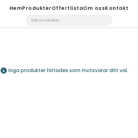
Hem
Produkter
Offertlista
Om oss
Kontakt
search
Inga produkter hittades som motsvarar ditt val.