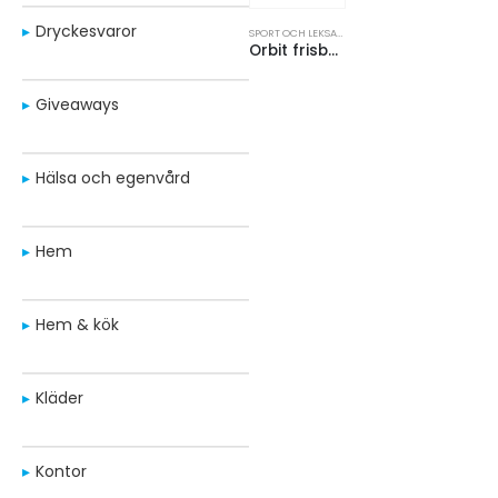
Dryckesvaror
SPORT OCH LEKSAKER
,
UTOMHUSSPEL
Orbit frisbee av återvunnen plast
Giveaways
Hälsa och egenvård
Hem
Hem & kök
Kläder
Kontor