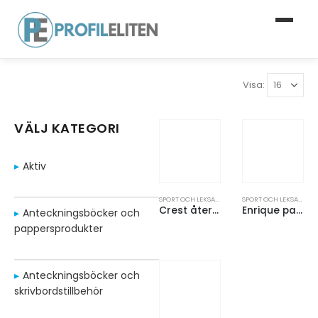
Visa:
VÄLJ KATEGORI
Aktiv
SPORT OCH LEKSAKER
,
UTOMHUSSPEL
SPORT OCH LEKSAKER
,
U
Crest återvunnen frisbee
Enrique paddelset i nätpåse
Anteckningsböcker och
pappersprodukter
Anteckningsböcker och
skrivbordstillbehör