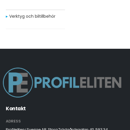
Verktyg och biltillbehör
Kontakt
ADRESS
Profileliten i Sverige AB, Stora Trädgårdsgatan 40, 593 34