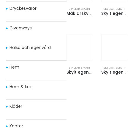
Dryckesvaror
SKYLTAR
,
SMART
SKYLTAR
,
SMART
Mäklarskylt – 50×17 cm
Skylt egen form – <1000 cm2
Giveaways
Hälsa och egenvård
Hem
SKYLTAR
,
SMART
SKYLTAR
,
SMART
Skylt egen form – <2400 cm2
Skylt egen form – <600 cm2
Hem & kök
Kläder
Kontor