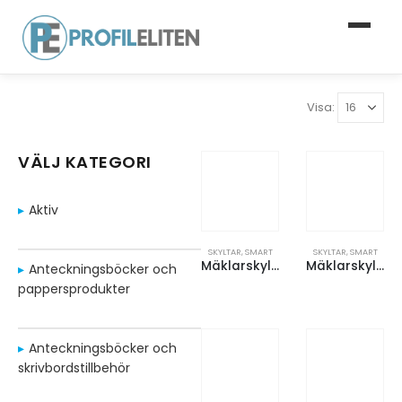
Visa:
VÄLJ KATEGORI
Aktiv
SKYLTAR
,
SMART
SKYLTAR
,
SMART
Mäklarskylt – 23×16 cm
Mäklarskylt – 48×33 cm
Anteckningsböcker och
pappersprodukter
Anteckningsböcker och
skrivbordstillbehör