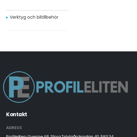
Verktyg och biltillbehör
Kontakt
ADRESS
Profileliten i Sverige AB, Stora Trädgårdsgatan 40, 593 34