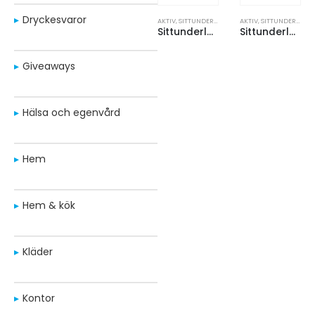
Dryckesvaror
AKTIV
,
SITTUNDERLAG
AKTIV
,
SITTUNDERLAG
Sittunderlag premium XL 400x300x14 mm
Sittunderlag vikbar 390x290x5 mm
Giveaways
Hälsa och egenvård
Hem
Hem & kök
Kläder
Kontor