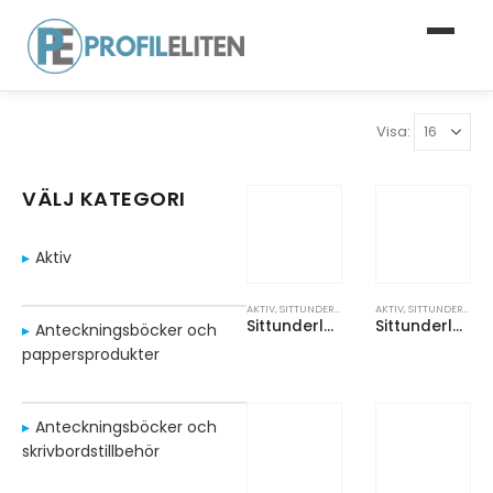
Visa:
VÄLJ KATEGORI
Aktiv
AKTIV
,
SITTUNDERLAG
AKTIV
,
SITTUNDERLAG
Sittunderlag handtag 360x270x7 mm
Sittunderlag premium 360x270x14 mm
Anteckningsböcker och
pappersprodukter
Anteckningsböcker och
skrivbordstillbehör