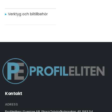
Verktyg och biltillbehör
Kontakt
ADRESS
Profileliten i Sverige AB, Stora Trädgårdsgatan 40, 593 34