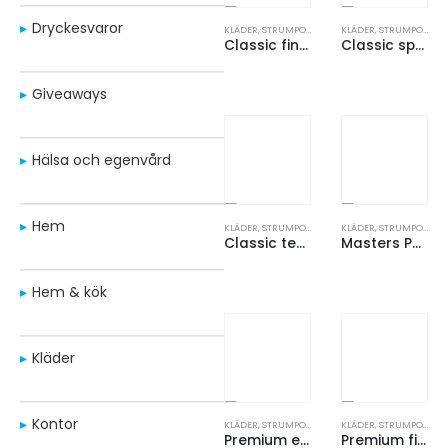
Dryckesvaror
KLÄDER
,
STRUMPOR
KLÄDER
,
STRUMPOR
Classic finstickad strumpa
Classic sportstrumpa
Giveaways
Hälsa och egenvård
Hem
KLÄDER
,
STRUMPOR
KLÄDER
,
STRUMPOR
Classic tennisstrumpa PRO
Masters PRO greppstrumpa
Hem & kök
Kläder
Kontor
KLÄDER
,
STRUMPOR
KLÄDER
,
STRUMPOR
Premium eco strumpa i återvunnen bomull
Premium finstickad strumpa