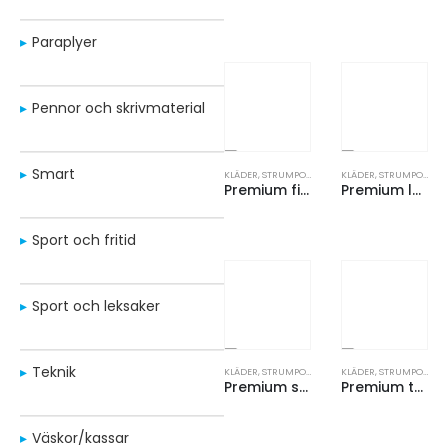
Paraplyer
Pennor och skrivmaterial
Smart
KLÄDER
,
STRUMPOR
KLÄDER
,
STRUMPOR
Premium finstickad ullstrumpa
Premium löpar-/träningsstrumpa
Sport och fritid
Sport och leksaker
Teknik
KLÄDER
,
STRUMPOR
KLÄDER
,
STRUMPOR
Premium skidstrumpa PRO
Premium tennisstrumpa
Väskor/kassar