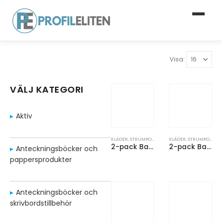
Visa:
VÄLJ KATEGORI
Aktiv
KLÄDER
,
STRUMPOR
,
UNDERDELAR
KLÄDER
,
STRUMPOR
,
UN
2-pack Bambu Sock Low
2-pack Bambu Sock Mid
Anteckningsböcker och
pappersprodukter
Anteckningsböcker och
skrivbordstillbehör