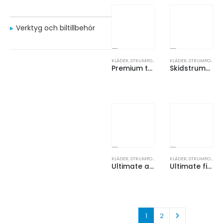
Verktyg och biltillbehör
KLÄDER
,
STRUMPOR
KLÄDER
,
STRUMPOR
Premium tennisstrumpa pro med frotté
Skidstrumpa med frottézoner
KLÄDER
,
STRUMPOR
KLÄDER
,
STRUMPOR
Ultimate ankelstrumpa
Ultimate finstrumpa
1
2