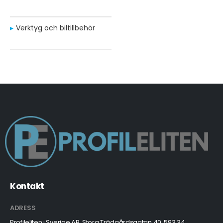
Verktyg och biltillbehör
Kontakt
ADRESS
Profileliten i Sverige AB, Stora Trädgårdsgatan 40, 593 34