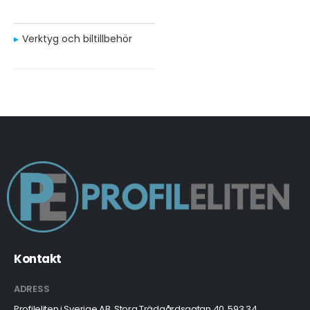
Verktyg och biltillbehör
Kontakt
ADRESS
Profileliten i Sverige AB, Stora Trädgårdsgatan 40, 593 34