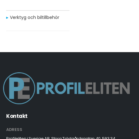
Verktyg och biltillbehör
Kontakt
ADRESS
Profileliten i Sverige AB, Stora Trädgårdsgatan 40, 593 34