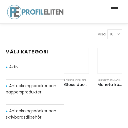
Visa:
VÄLJ KATEGORI
Aktiv
PENNOR OCH SKRIVMATERIAL
KULSPETSPENNOR
,
PRESENTFÖRPACKN
,
PENN
Gloss duo-penna i presentset (svart bläck)
Moneta kulspetspenna i aluminium (svart bläck)
Anteckningsböcker och
pappersprodukter
Anteckningsböcker och
skrivbordstillbehör