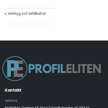
Verktyg och biltillbehör
Kontakt
ADRESS
Profileliten i Sverige AB, Stora Trädgårdsgatan 40, 593 34