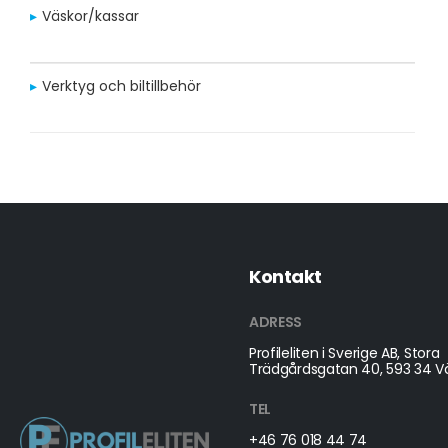
Väskor/kassar
Verktyg och biltillbehör
Kontakt
ADRESS
Profileliten i Sverige AB, Stora
Trädgårdsgatan 40, 593 34 Vä
TEL
+46 76 018 44 74