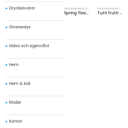
Dryckesvaror
DRYCKESVAROR
,
VATTENFLASKOR
DRYCKESVAROR
,
FLASKOR FÖR INFUSION
Spring flaska
Tutti frutti flaska med fruktsil
Giveaways
Hälsa och egenvård
Hem
Hem & kök
Kläder
Kontor