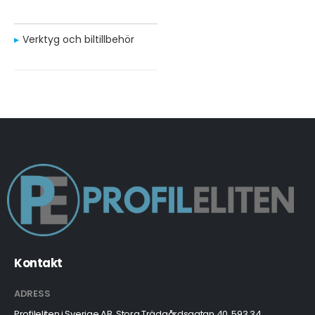
Verktyg och biltillbehör
Kontakt
ADRESS
Profileliten i Sverige AB, Stora Trädgårdsgatan 40, 593 34