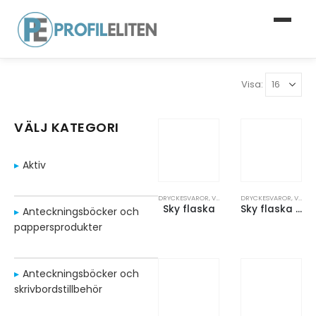
Visa:
VÄLJ KATEGORI
Aktiv
DRYCKESVAROR
,
VATTENFLASKOR
DRYCKESVAROR
,
VATTENFLASKOR
Sky flaska
Sky flaska med transparent kropp
Anteckningsböcker och
pappersprodukter
Anteckningsböcker och
skrivbordstillbehör