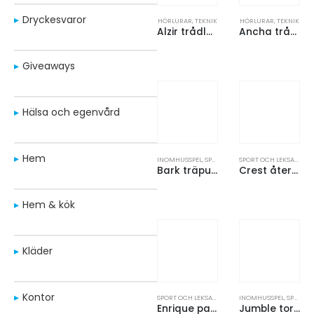
Dryckesvaror
HÖRLURAR
,
TEKNIK
HÖRLURAR
,
TEKNIK
Alzir trådlösa Bluetooth®-hörlurar av återvunnen plast
Ancha trådlösa Bluetooth®-hörlurar av återvunnen plast
Giveaways
Hälsa och egenvård
Hem
INOMHUSSPEL
,
SPORT OCH LEKSAKER
SPORT OCH LEKSAKER
,
U
Bark träpussel
Crest återvunnen frisbee
Hem & kök
Kläder
Kontor
SPORT OCH LEKSAKER
,
UTOMHUSSPEL
INOMHUSSPEL
,
SPORT OCH LEKSAKER
Enrique paddelset i nätpåse
Jumble tornspel i trä