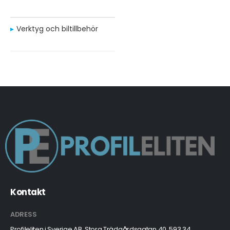
Verktyg och biltillbehör
Kontakt
ADRESS
Profileliten i Sverige AB, Stora Trädgårdsgatan 40, 593 34