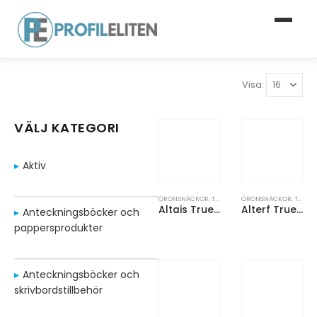
Visa:
VÄLJ KATEGORI
Aktiv
ÖRONSNÄCKOR
,
TEKNIK
ÖRONSNÄCKOR
,
TEKNIK
Altais True Wireless Bluetooth®-öronsnäckor av återvunnen plast
Alterf True Wireless Bluetooth®-öronsnäckor av återvunnen plast med öronproppar av silikon
Anteckningsböcker och
pappersprodukter
Anteckningsböcker och
skrivbordstillbehör