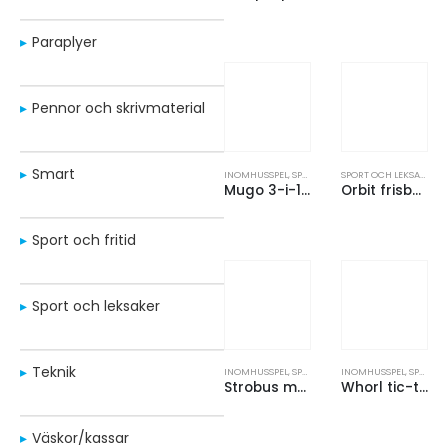
Paraplyer
Pennor och skrivmaterial
Smart
INOMHUSSPEL
,
SPORT OCH LEKSAKER
SPORT OCH LEKSAKER
,
U
Mugo 3-i-1-spel i trä
Orbit frisbee av återvunnen plast
Sport och fritid
Sport och leksaker
Teknik
INOMHUSSPEL
,
SPORT OCH LEKSAKER
INOMHUSSPEL
,
SPORT OCH LEKSAKER
Strobus magnetiskt tic-tac-toe-spel
Whorl tic-tac-toe-spel av trä
Väskor/kassar